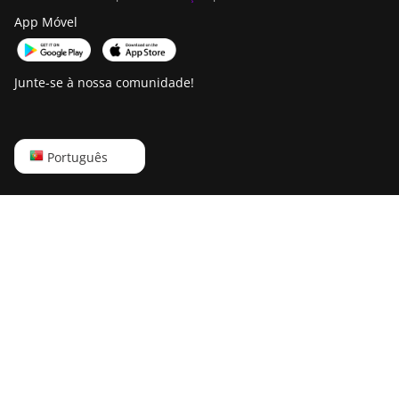
App Móvel
Junte-se à nossa comunidade!
English
Português
Русский
中文
Deutsch
Português
Español
Français
日本語