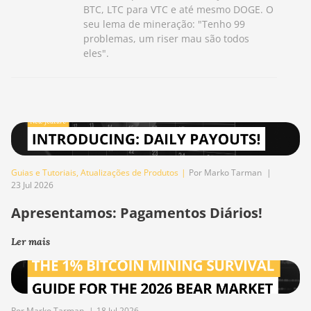
BTC, LTC para VTC e até mesmo DOGE. O
seu lema de mineração: "Tenho 99
problemas, um riser mau são todos
eles".
Guias e Tutoriais
,
Atualizações de Produtos
|
Por Marko Tarman
|
23 Jul 2026
Apresentamos: Pagamentos Diários!
Ler mais
Por Marko Tarman
|
18 Jul 2026