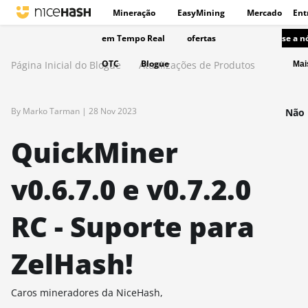
Mineração
EasyMining
Mercado
Ent
em Tempo Real
ofertas
se a n
OTC
Blogue
Página Inicial do Blogue
Atualizações de Produtos
Ma
By Marko Tarman |
28 Nov 2023
Não 
QuickMiner
v0.6.7.0 e v0.7.2.0
RC - Suporte para
ZelHash!
Caros mineradores da NiceHash,