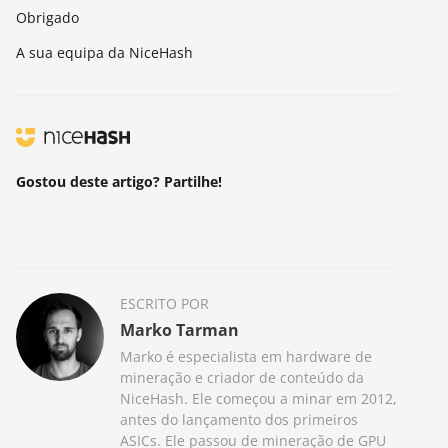
Obrigado
A sua equipa da NiceHash
Gostou deste artigo? Partilhe!
ESCRITO POR
Marko Tarman
Marko é especialista em hardware de
mineração e criador de conteúdo da
NiceHash. Ele começou a minar em 2012,
antes do lançamento dos primeiros
ASICs. Ele passou de mineração de GPU