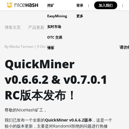
挖矿
登录
加入我们
|
|
EasyMining
更多
实时市场
博客主页
产品更新
OTC 交易
By Marko Tarman |
9 Oct 2023
请勿
博客
QuickMiner
v0.6.6.2 & v0.7.0.1
RC版本发布！
尊敬的NiceHash矿工，
我们已发布一个全新的
QuickMiner v0.6.6.2版本
，这是一个
较小的版本更新，主要是对RandomX拒绝的问题进行热修