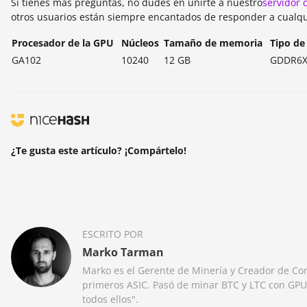
Si tienes más preguntas, no dudes en unirte a nuestro
servidor 
otros usuarios están siempre encantados de responder a cualqu
Procesador de la GPU
Núcleos
Tamaño de memoria
Tipo d
GA102
10240
12 GB
GDDR6
¿Te gusta este artículo? ¡Compártelo!
ESCRITO POR
Marko Tarman
Marko es el Gerente de Minería y Creador de Co
primeros ASIC. Pasó de minar BTC y LTC con GPU
todos ellos".