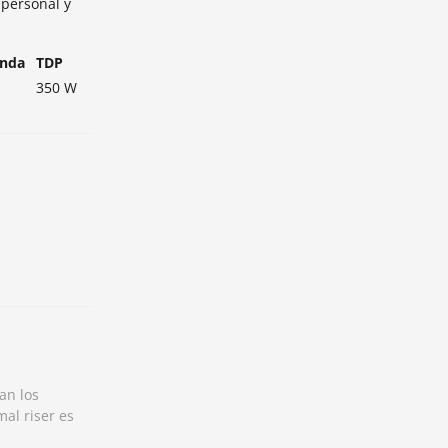
personal y
anda
TDP
350 W
an los
al riser es