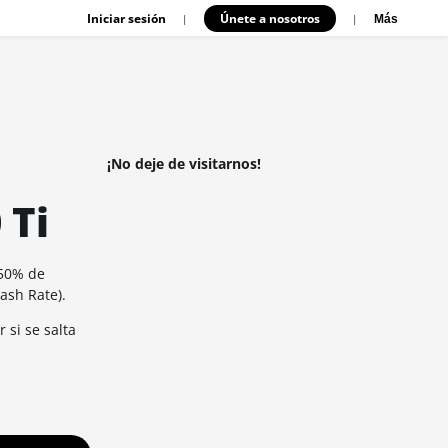
Iniciar sesión
Únete a nosotros
|
|
Más
¡No deje de visitarnos!
 Ti
50% de
Hash Rate).
 si se salta