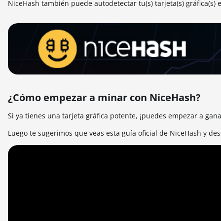
NiceHash también puede autodetectar tu(s) tarjeta(s) gráfica(s) 
¿Cómo empezar a minar con NiceHash?
Si ya tienes una tarjeta gráfica potente, ¡puedes empezar a ga
Luego te sugerimos que veas esta guía oficial de NiceHash y de