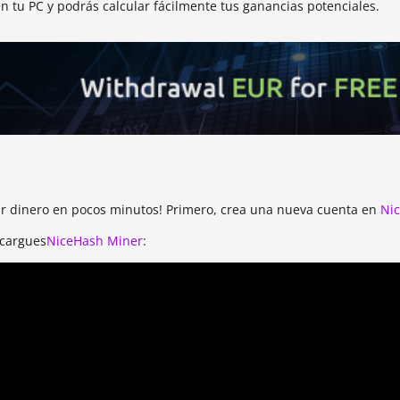
en tu PC y podrás calcular fácilmente tus ganancias potenciales.
nar dinero en pocos minutos! Primero, crea una nueva cuenta en
Ni
scargues
NiceHash Miner
: