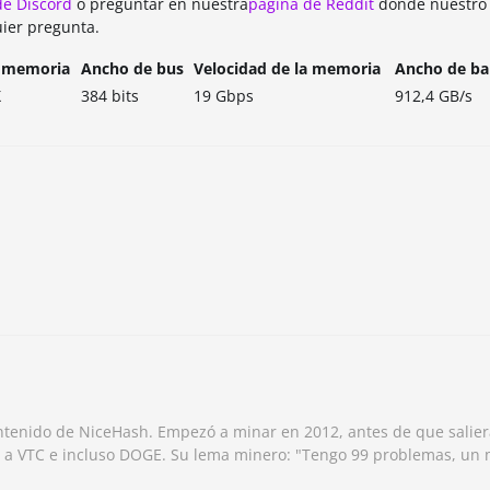
de Discord
o preguntar en nuestra
página de Reddit
donde nuestro 
ier pregunta.
e memoria
Ancho de bus
Velocidad de la memoria
Ancho de b
X
384 bits
19 Gbps
912,4 GB/s
ntenido de NiceHash. Empezó a minar en 2012, antes de que salier
 a VTC e incluso DOGE. Su lema minero: "Tengo 99 problemas, un m