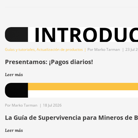
Guías y tutoriales
,
Actualización de productos
|
Por Marko Tarman
|
23 Jul 
Presentamos: ¡Pagos diarios!
Leer más
Por Marko Tarman
|
18 Jul 2026
La Guía de Supervivencia para Mineros de Bi
Leer más