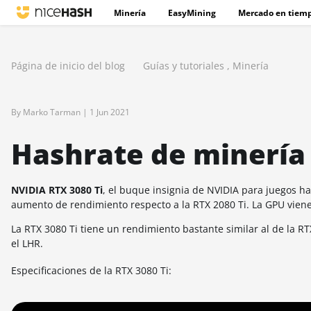
Minería
EasyMining
Mercado en tiemp
Página de inicio del blog
Guías y tutoriales
,
Minería
By Marko Tarman |
1 Jun 2021
Hashrate de minería 
NVIDIA RTX 3080 Ti
, el buque insignia de NVIDIA para juegos h
aumento de rendimiento respecto a la RTX 2080 Ti. La GPU vien
La RTX 3080 Ti tiene un rendimiento bastante similar al de la R
el LHR.
Especificaciones de la RTX 3080 Ti: