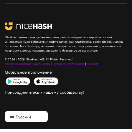
NiceHash является ведущим мировым рынком мощности и одним из самых
узнаваемых имен в индустрии криптовалют. Как платформа, ориентированная на
биткоины, NiceHash предоставляет полную экосистему решений для майнинга и
мощности с целью ускорить внедрение биткоинов во всем мире.
© 2014 - 2026 NiceHash AG. All Rights Reserved.
Политика конфиденциальности
|
Условия и положения
|
Контакт
Мобильное приложение
Присоединяйтесь к нашему сообществу!
English
Русский
Русский