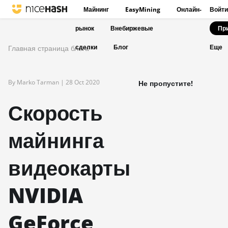
Майнинг
EasyMining
Онлайн-
Войти
рынок
Внебиржевые
Пр
сделки
Блог
Главная страница блога
Еще
By Marko Tarman |
28 Oct 2020
Не пропустите!
Скорость
майнинга
видеокарты
NVIDIA
GeForce