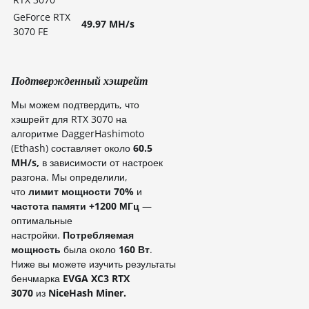
GeForce RTX
49.97 MH/s
3070 FE
Подтвержденный хэшрейт
Мы можем подтвердить, что
хэшрейт для RTX 3070 на
алгоритме DaggerHashimoto
(Ethash) составляет около
60.5
MH/s
,
в зависимости от настроек
разгона. Мы определили,
что
лимит мощности 70%
и
частота памяти +1200 МГц
—
оптимальные
настройки.
Потребляемая
мощность
была около
160 Вт
.
Ниже вы можете изучить результаты
бенчмарка
EVGA XC3 RTX
3070
из
NiceHash Miner.