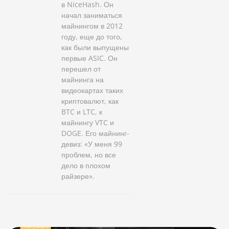
в NiceHash. Он
начал заниматься
майнингом в 2012
году, еще до того,
как были выпущены
первые ASIC. Он
перешел от
майнинга на
видеокартах таких
криптовалют, как
BTC и LTC, к
майнингу VTC и
DOGE. Его майнинг-
девиз: «У меня 99
проблем, но все
дело в плохом
райзере».