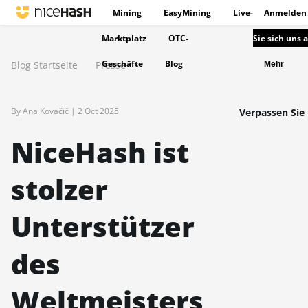
Mining
EasyMining
Live-
Anmelden
Marktplatz
OTC-
Sie sich uns 
Geschäfte
Blog
Blog Startseite
Presse
Mehr
By Ana Kovačič |
2 Oct 2025
Verpassen Sie 
NiceHash ist
stolzer
Unterstützer
des
Weltmeisters