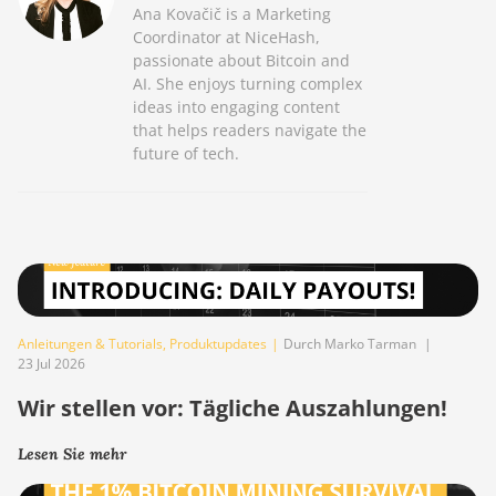
Ana Kovačič is a Marketing
Coordinator at NiceHash,
passionate about Bitcoin and
AI. She enjoys turning complex
ideas into engaging content
that helps readers navigate the
future of tech.
Anleitungen & Tutorials
,
Produktupdates
|
Durch Marko Tarman
|
23 Jul 2026
Wir stellen vor: Tägliche Auszahlungen!
Lesen Sie mehr