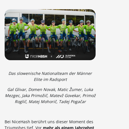
Das slowenische Nationalteam der Männer
Elite im Radsport
Gal Glivar, Domen Novak, Matic Žumer, Luka
Mezgec, Jaka Primožič, Matevž Govekar, Primož
Roglič, Matej Mohorič, Tadej Pogačar
Bei NiceHash berührt uns dieser Moment des
Triumphes tief. Vor
mehr als einem Jahrzehnt