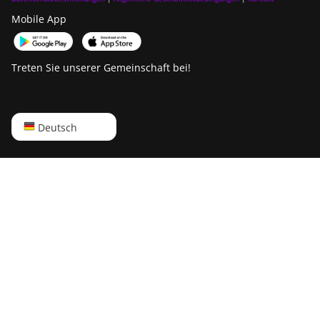
Mobile App
Treten Sie unserer Gemeinschaft bei!
English
Deutsch
Русский
中文
Deutsch
Português
Español
Français
日本語