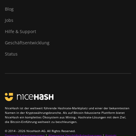
Blog
Jobs
Hilfe & Support
Geschäftsentwicklung
Status
NiceHash ist der weltweit führende Hashrate-Marktplatz und einer der bekanntesten
Namen in der Kryptowährungsbranche. Als auf Bitcoin fokussierte Plattform bietet
NiceHash ein komplettes Ökosystem aus Mining-, Hashrate-Lösungen mit dem Ziel,
die Bitcoin-Einführung weltweit zu beschleunigen.
© 2014 - 2026 NiceHash AG. All Rights Reserved.
Datenschutzbestimmungen
|
Allgemeine Geschäftsftsbedingungen
|
Kontakt