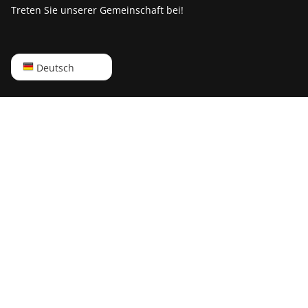
Treten Sie unserer Gemeinschaft bei!
English
Deutsch
Русский
中文
Deutsch
Português
Español
Français
日本語