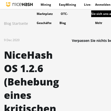
Mining
EasyMining
Live-
Anmelden
Marktplatz
OTC-
Sie sich uns 
Geschäfte
Blog
Blog Startseite
Mehr
9 Dec 2020
Verpassen Sie nichts be
NiceHash
OS 1.2.6
(Behebung
eines
kritischen