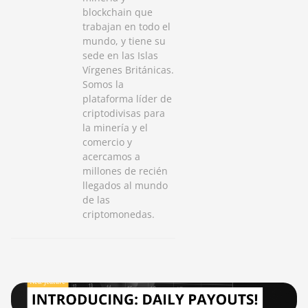
blockchain que
trabajan en todo el
mundo, y tiene su
sede en las Islas
Vírgenes Británicas.
Somos la
plataforma líder de
criptodivisas para
la minería y el
comercio y
acercamos a
millones de recién
llegados al mundo
de las
criptomonedas.