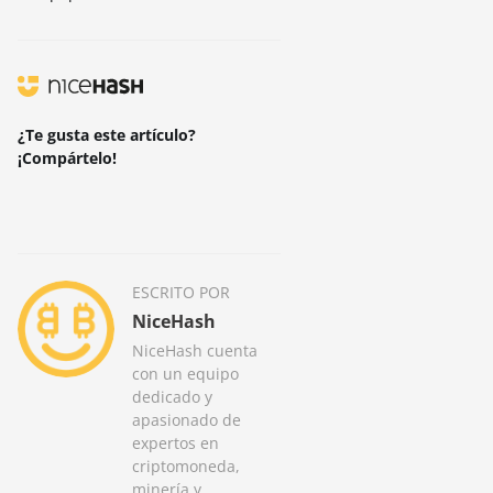
¿Te gusta este artículo?
¡Compártelo!
ESCRITO POR
NiceHash
NiceHash cuenta
con un equipo
dedicado y
apasionado de
expertos en
criptomoneda,
minería y