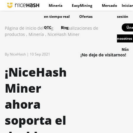
Minería
EasyMining
Mercado
Iniciar
en tiempo real
Ofertas
sesión
OTC
Blog
Úne
Página de inicio del blog
Actualizaciones de
productos
,
Minería
,
NiceHash Miner
nosotros
Más
By NiceHash |
10 Sep 2021
¡No deje de visitarnos!
¡NiceHash
Miner
ahora
soporta el