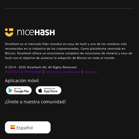
NiceHash es el mercado líder mundial en tasa de hash y uno de los nombres más
reconocidos en la industria de las criptomonedas. Como plataforma centrada en
Bitcoin, NiceHash ofrece un ecosistema completo de soluciones de minería y tasa de
hash con el objetivo de acelerar la adopción de Bitcoin en todo el mundo.
© 2014 - 2026 NiceHash AG. All Rights Reserved.
POLÍTICA DE PRIVACIDAD
|
Términos y condiciones
|
Contacto
Aplicación móvil
¡Únete a nuestra comunidad!
English
Español
Русский