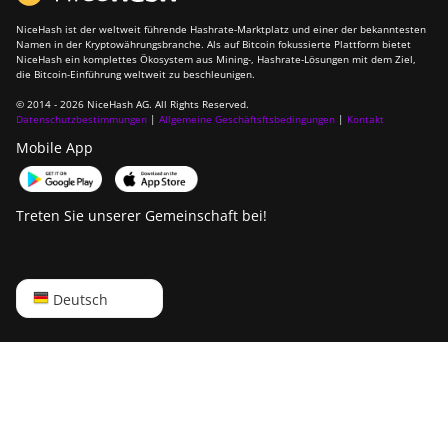
NiceHash ist der weltweit führende Hashrate-Marktplatz und einer der bekanntesten
Namen in der Kryptowährungsbranche. Als auf Bitcoin fokussierte Plattform bietet
NiceHash ein komplettes Ökosystem aus Mining-, Hashrate-Lösungen mit dem Ziel,
die Bitcoin-Einführung weltweit zu beschleunigen.
© 2014 - 2026 NiceHash AG. All Rights Reserved.
Datenschutzbestimmungen
|
Allgemeine Geschäftsftsbedingungen
|
Kontakt
Mobile App
Treten Sie unserer Gemeinschaft bei!
English
Deutsch
Русский
中文
Deutsch
Português