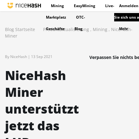
Mining
EasyMining
Live-
Anmelden
Marktplatz
OTC-
Sie sich uns 
Geschäfte
Blog
Blog Startseite
Produktaktualisierung
,
Mining
,
NiceHash-
Mehr
Miner
By NiceHash |
13 Sep 2021
Verpassen Sie nichts be
NiceHash
Miner
unterstützt
jetzt das