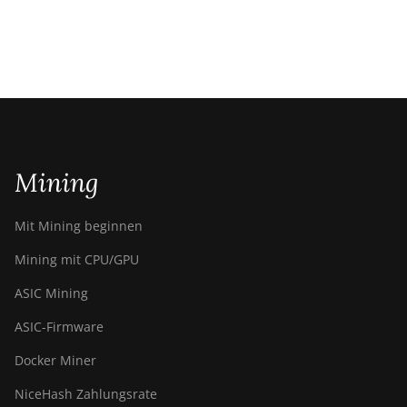
Mining
Mit Mining beginnen
Mining mit CPU/GPU
ASIC Mining
ASIC-Firmware
Docker Miner
NiceHash Zahlungsrate