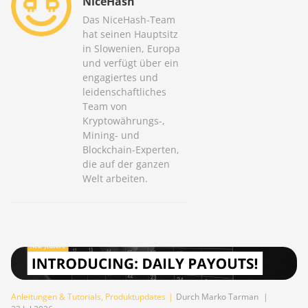
NiceHash
Das NiceHash-Team
hat seinen Hauptsitz
in Slowenien, Europa
und verfügt über ein
engagiertes und
leidenschaftliches
Team von
Kryptowährungs-,
Mining- und
Blockchain-Experten,
die auf der ganzen
Welt arbeiten.
Anleitungen & Tutorials
,
Produktupdates
|
Durch Marko Tarman
|