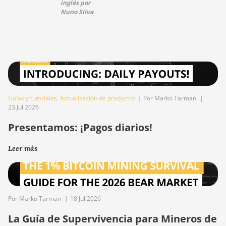
inglés por
Nuno Silva
Guías y tutoriales
,
Actualización de productos
|
Por Marko Tarman
|
23 Jul 2026
Presentamos: ¡Pagos diarios!
Leer más
Por Marko Tarman
|
18 Jul 2026
La Guía de Supervivencia para Mineros de