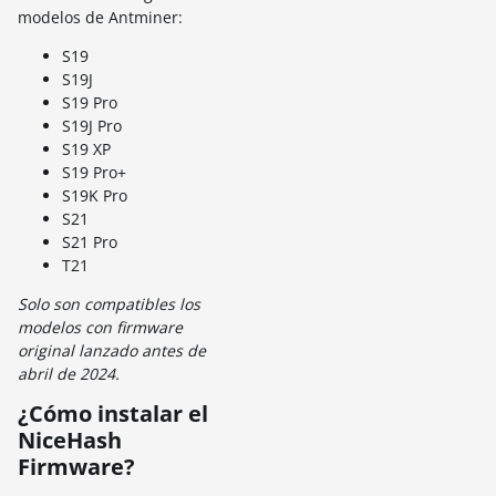
modelos de Antminer:
S19
S19J
S19 Pro
S19J Pro
S19 XP
S19 Pro+
S19K Pro
S21
S21 Pro
T21
Solo son compatibles los
modelos con firmware
original lanzado antes de
abril de 2024
.
¿Cómo instalar el
NiceHash
Firmware?