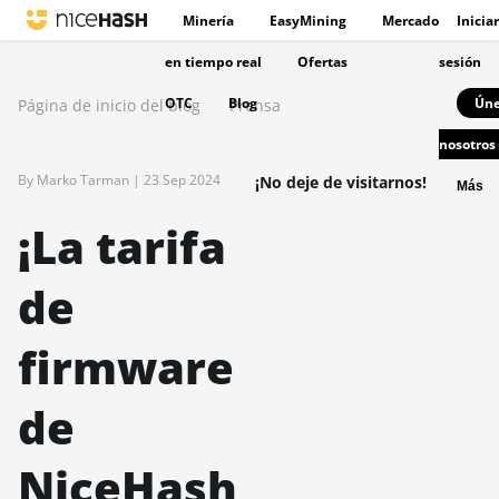
Minería
EasyMining
Mercado
Iniciar
en tiempo real
Ofertas
sesión
OTC
Blog
Úne
Página de inicio del blog
Prensa
nosotros
By Marko Tarman |
23 Sep 2024
¡No deje de visitarnos!
Más
¡La tarifa
de
firmware
de
NiceHash