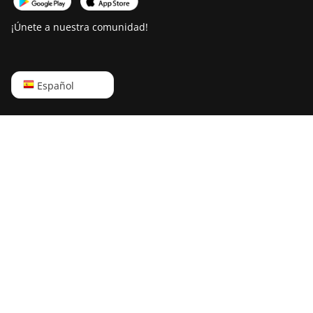
¡Únete a nuestra comunidad!
English
Español
Русский
中文
Deutsch
Português
Español
Français
日本語