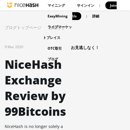
マイニング
サインイン
Join
|
EasyMining
Us
|
詳細
ライブマーケッ
ブログトップページ
お知らせ
トプレイス
9 Mar 2020
お見逃しなく！
OTC取引
NiceHash
ブログ
Exchange
Review by
99Bitcoins
NiceHash is no longer solely a