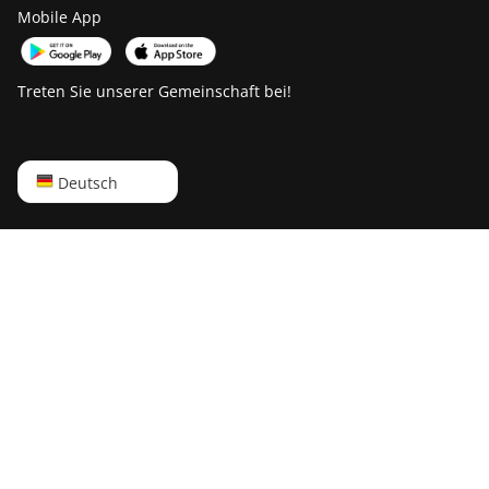
Mobile App
Treten Sie unserer Gemeinschaft bei!
English
Deutsch
Русский
中文
Deutsch
Português
Español
Français
日本語