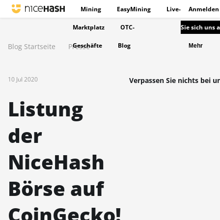
Mining
EasyMining
Live-
Anmelden
Marktplatz
OTC-
Sie sich uns 
Geschäfte
Blog
Blog Startseite
Presse
Mehr
10 Jul 2020
Verpassen Sie nichts bei u
Listung
der
NiceHash
Börse auf
CoinGecko!