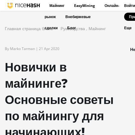
Майнинг
EasyMining
Онлайн-
Войти
рынок
Внебиржевые
Пр
сделки
Блог
Главная страница блога
Руководства
,
Майнинг
Еще
By Marko Tarman |
21 Apr 2020
Не
Новички в
майнинге?
Основные советы
по майнингу для
начинающих!