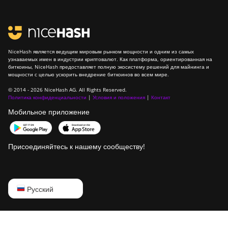
NiceHash является ведущим мировым рынком мощности и одним из самых
узнаваемых имен в индустрии криптовалют. Как платформа, ориентированная на
биткоины, NiceHash предоставляет полную экосистему решений для майнинга и
мощности с целью ускорить внедрение биткоинов во всем мире.
© 2014 - 2026 NiceHash AG. All Rights Reserved.
Политика конфиденциальности
|
Условия и положения
|
Контакт
Мобильное приложение
Присоединяйтесь к нашему сообществу!
English
Русский
Русский
中文