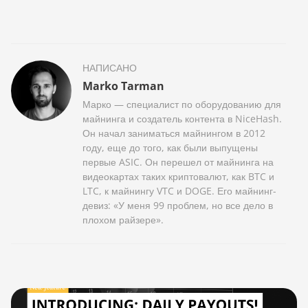
НАПИСАНО
Marko Tarman
Марко — специалист по оборудованию для
майнинга и создатель контента в NiceHash.
Он начал заниматься майнингом в 2012
году, еще до того, как были выпущены
первые ASIC. Он перешел от майнинга на
видеокартах таких криптовалют, как BTC и
LTC, к майнингу VTC и DOGE. Его майнинг-
девиз: «У меня 99 проблем, но все дело в
плохом райзере».