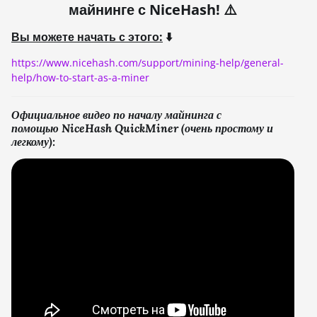
майнинге с NiceHash! ⚠️
Вы можете начать с этого:
⬇️
https://www.nicehash.com/support/mining-help/general-
help/how-to-start-as-a-miner
Официальное видео по началу майнинга с
помощью NiceHash QuickMiner (очень простому и
легкому):