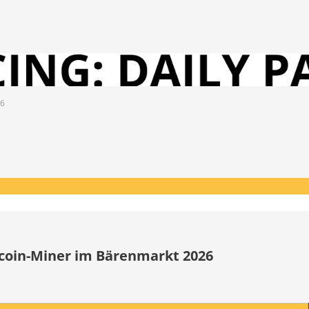
26
itcoin-Miner im Bärenmarkt 2026