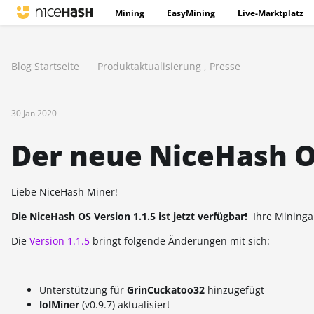
Mining
EasyMining
Live-Marktplatz
Blog Startseite
Produktaktualisierung
,
Presse
30 Jan 2020
Der neue NiceHash OS 
Liebe NiceHash Miner!
Die NiceHash OS Version 1.1.5 ist jetzt verfügbar!
Ihre Miningan
Die
Version 1.1.5
bringt folgende Änderungen mit sich:
Unterstützung für
GrinCuckatoo32
hinzugefügt
lolMiner
(v0.9.7) aktualisiert