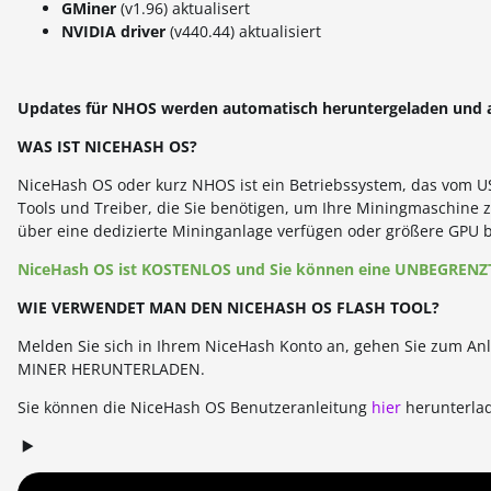
GMiner
(v1.96) aktualisert
NVIDIA driver
(v440.44) aktualisiert
Updates für NHOS werden automatisch heruntergeladen und auf
WAS IST NICEHASH OS?
NiceHash OS oder kurz NHOS ist ein Betriebssystem, das vom US
Tools und Treiber, die Sie benötigen, um Ihre Miningmaschin
über eine dedizierte Mininganlage verfügen oder größere GPU 
NiceHash OS ist KOSTENLOS und Sie können eine UNBEGRENZT
WIE VERWENDET MAN DEN NICEHASH OS FLASH TOOL?
Melden Sie sich in Ihrem NiceHash Konto an, gehen Sie zum Anla
MINER HERUNTERLADEN.
Sie können die NiceHash OS Benutzeranleitung
hier
herunterlade
▶️