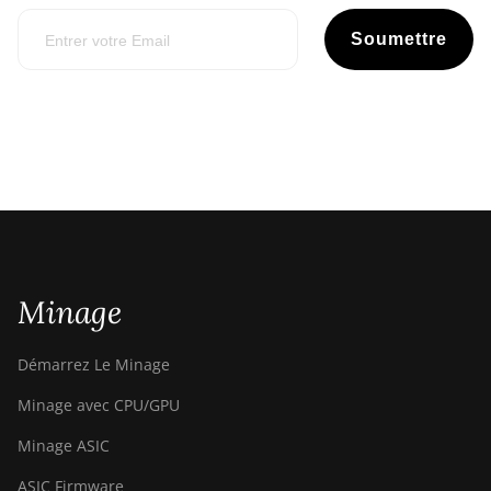
Soumettre
Minage
Démarrez Le Minage
Minage avec CPU/GPU
Minage ASIC
ASIC Firmware