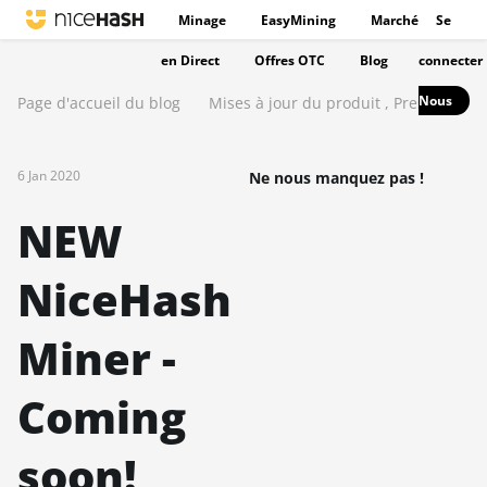
Minage
EasyMining
Marché
Se
en Direct
Offres OTC
Blog
connecter
Nous
Page d'accueil du blog
Mises à jour du produit
,
Presse
6 Jan 2020
Ne nous manquez pas !
NEW
NiceHash
Miner -
Coming
soon!