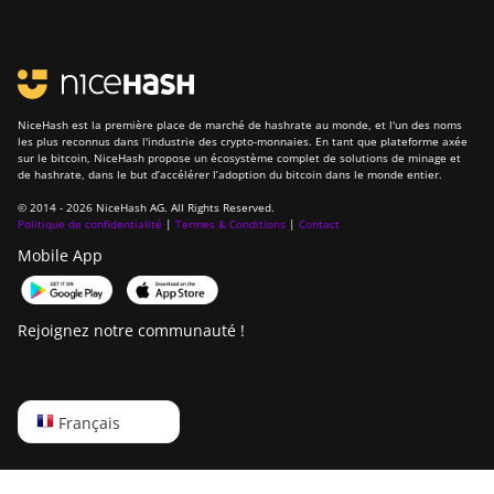
NiceHash est la première place de marché de hashrate au monde, et l'un des noms
les plus reconnus dans l'industrie des crypto-monnaies. En tant que plateforme axée
sur le bitcoin, NiceHash propose un écosystème complet de solutions de minage et
de hashrate, dans le but d’accélérer l’adoption du bitcoin dans le monde entier.
© 2014 - 2026 NiceHash AG. All Rights Reserved.
Politique de confidentialité
|
Termes & Conditions
|
Contact
Mobile App
Rejoignez notre communauté !
English
Français
Русский