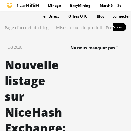
Minage
EasyMining
Marché
Se
en Direct
Offres OTC
Blog
connecter
Nous
Page d'accueil du blog
Mises à jour du produit
,
Presse
1 Oct 2020
Ne nous manquez pas !
Nouvelle
listage
sur
NiceHash
Exchange: