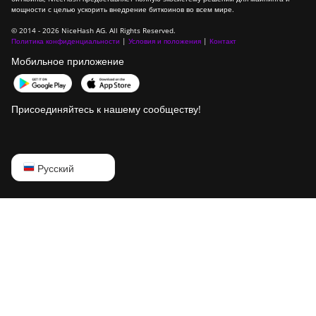
мощности с целью ускорить внедрение биткоинов во всем мире.
© 2014 - 2026 NiceHash AG. All Rights Reserved.
Политика конфиденциальности
|
Условия и положения
|
Контакт
Мобильное приложение
Присоединяйтесь к нашему сообществу!
English
Русский
Русский
中文
Deutsch
Português
Español