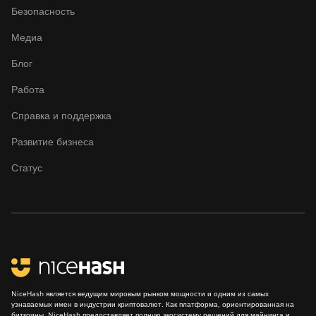
Безопасность
Медиа
Блог
Работа
Справка и поддержка
Развитие бизнеса
Статус
NiceHash является ведущим мировым рынком мощности и одним из самых
узнаваемых имен в индустрии криптовалют. Как платформа, ориентированная на
биткоины, NiceHash предоставляет полную экосистему решений для майнинга и