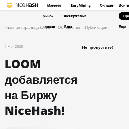
Майнинг
EasyMining
Онлайн-
Войти
рынок
Внебиржевые
Пр
сделки
Блог
Главная страница блога
Обновления
,
Публикации
Еще
5 Mar 2020
Не пропустите!
LOOM
добавляется
на Биржу
NiceHash!