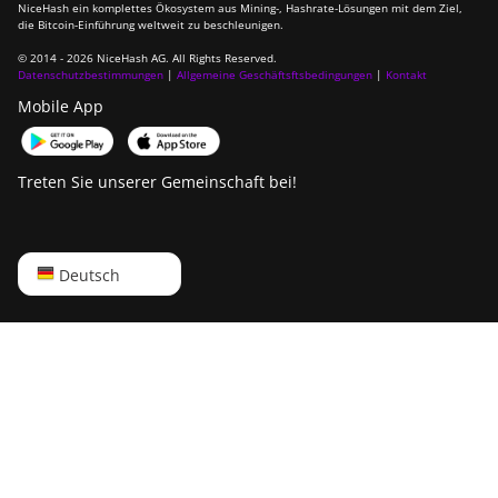
NiceHash ein komplettes Ökosystem aus Mining-, Hashrate-Lösungen mit dem Ziel,
die Bitcoin-Einführung weltweit zu beschleunigen.
© 2014 - 2026 NiceHash AG. All Rights Reserved.
Datenschutzbestimmungen
|
Allgemeine Geschäftsftsbedingungen
|
Kontakt
Mobile App
Treten Sie unserer Gemeinschaft bei!
English
Deutsch
Русский
中文
Deutsch
Português
Español