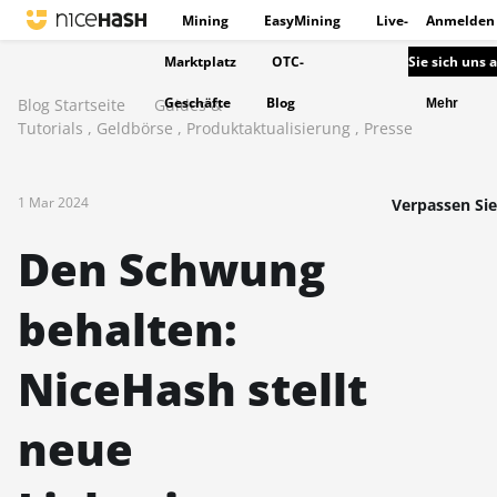
Mining
EasyMining
Live-
Anmelden
Marktplatz
OTC-
Sie sich uns 
Geschäfte
Blog
Blog Startseite
Guides &
Mehr
Tutorials
,
Geldbörse
,
Produktaktualisierung
,
Presse
1 Mar 2024
Verpassen Sie
Den Schwung
behalten:
NiceHash stellt
neue