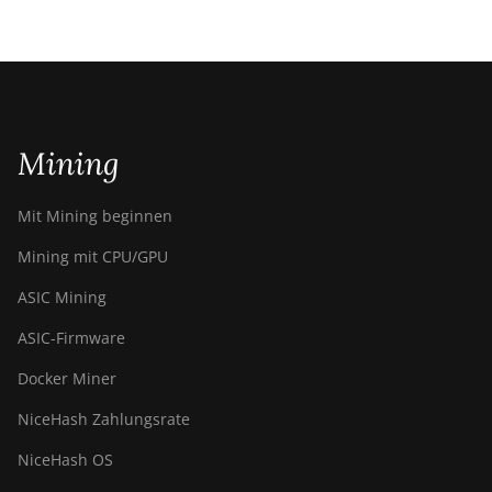
Mining
Mit Mining beginnen
Mining mit CPU/GPU
ASIC Mining
ASIC-Firmware
Docker Miner
NiceHash Zahlungsrate
NiceHash OS