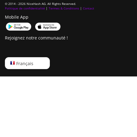
© 2014 - 2026 NiceHash AG. All Rights Reserved.
Politique de confidentialité
|
Termes & Conditions
|
Contact
Mobile App
Rejoignez notre communauté !
English
Français
Русский
中文
Deutsch
Português
Español
Français