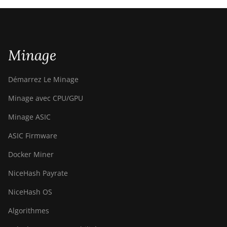
Minage
Démarrez Le Minage
Minage avec CPU/GPU
Minage ASIC
ASIC Firmware
Docker Miner
NiceHash Payrate
NiceHash OS
Algorithmes