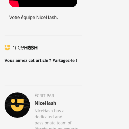
Votre équipe NiceHash.
Vous aimez cet article ? Partagez-le !
ÉCRIT PAR
NiceHash
NiceHash has a
dedicated and
passionate team of
Bitcoin mining experts