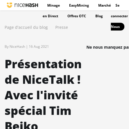
Minage
EasyMining
Marché
Se
en Direct
Offres OTC
Blog
connecter
Nous
Page d'accueil du blog
Presse
By NiceHash |
16 Aug 2021
Ne nous manquez pas
Présentation
de NiceTalk !
Avec l'invité
spécial Tim
Beiko