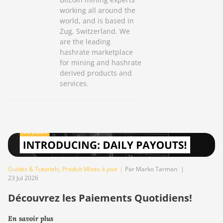
working all around the
world, and is based in
Zug, Switzerland. We
are the leading
hashrate marketplace
for mining and hashrate
derived products and
services.
Guides & Tutoriels
,
Produit Mises à jour
|
Par Marko Tarman
|
23 Jul 2026
Découvrez les Paiements Quotidiens!
En savoir plus