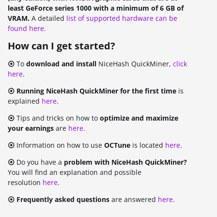
least GeForce series 1000 with a minimum of 6 GB of
VRAM.
A detailed
list of supported hardware can be
found here.
How can I get started?
⦿
To
download and install
NiceHash QuickMiner,
click
here
.
⦿ Running NiceHash QuickMiner for the first time
is
explained
here
.
⦿
Tips and tricks on how to
optimize and maximize
your earnings
are
here
.
⦿
Information on how to use
OCTune
is located
here
.
⦿
Do you have a
problem with NiceHash QuickMiner?
You will find an explanation and possible
resolution
here
.
⦿ Frequently asked questions
are answered
here
.