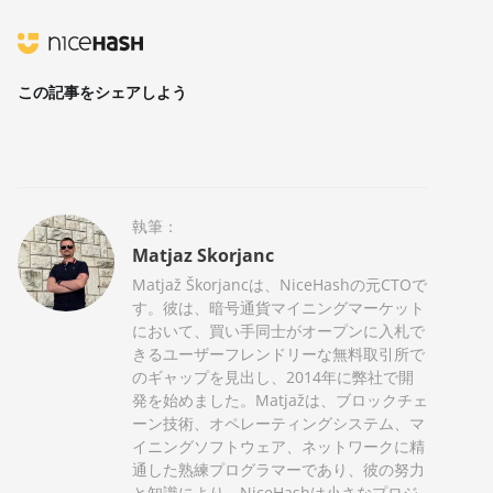
この記事をシェアしよう
執筆：
Matjaz Skorjanc
Matjaž Škorjancは、NiceHashの元CTOで
す。彼は、暗号通貨マイニングマーケット
において、買い手同士がオープンに入札で
きるユーザーフレンドリーな無料取引所で
のギャップを見出し、2014年に弊社で開
発を始めました。Matjažは、ブロックチェ
ーン技術、オペレーティングシステム、マ
イニングソフトウェア、ネットワークに精
通した熟練プログラマーであり、彼の努力
と知識により、NiceHashは小さなプロジ