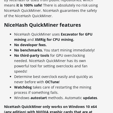
means
it is 100% safe!
There is absolutely no risk using
NiceHash QuickMiner. NiceHash guarantees the safety
of the NiceHash QuickMiner.
NiceHash QuickMiner features
NiceHash QuickMiner uses
Excavator for GPU
mining
and
XMRig for CPU mining.
No developer fees.
No benchmarks.
You start mining immediately!
No third-party tools
for GPU overclocking
needed. NiceHash QuickMiner has its own
powerful tool for setting overclocks and fan
speeds!
Determine best overclock easily and quickly as
never before with
OCTune
!
Watchdog
takes care of restarting the mining
process if something fails.
Windows
autostart
methods. Automatic
updates
.
NiceHash QuickMiner only works on Windows 10 x64
(any edition) with NVIDIA graphic cards that are at