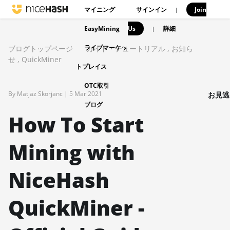
マイニング
サインイン
Join
|
EasyMining
Us
|
詳細
ライブマーケッ
ブログトップページ
ガイド・チュートリアル
,
お知ら
せ
,
QuickMiner
トプレイス
OTC取引
By Matjaz Skorjanc |
5 Mar 2021
お見逃
ブログ
How To Start
Mining with
NiceHash
QuickMiner -