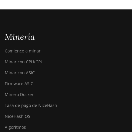
Minería
Comience a minar
Minar con CPU/GPU
Minar con ASIC
Firmware ASIC
Minero Docker
Tasa de pago de NiceHash
NiceHash OS
Algoritmos