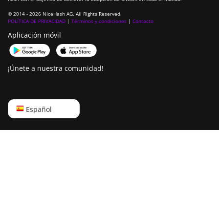
© 2014 - 2026 NiceHash AG. All Rights Reserved.
POLÍTICA DE PRIVACIDAD
|
Términos y condiciones
|
Contacto
Aplicación móvil
¡Únete a nuestra comunidad!
English
Español
Русский
中文
Deutsch
Português
Español
Français