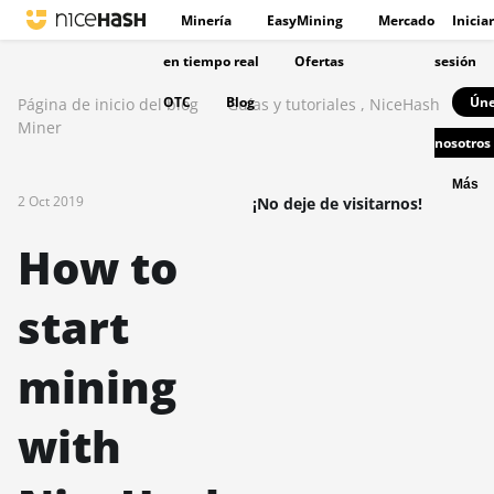
Minería
EasyMining
Mercado
Iniciar
en tiempo real
Ofertas
sesión
OTC
Blog
Úne
Página de inicio del blog
Guías y tutoriales
,
NiceHash
Miner
nosotros
Más
2 Oct 2019
¡No deje de visitarnos!
How to
start
mining
with