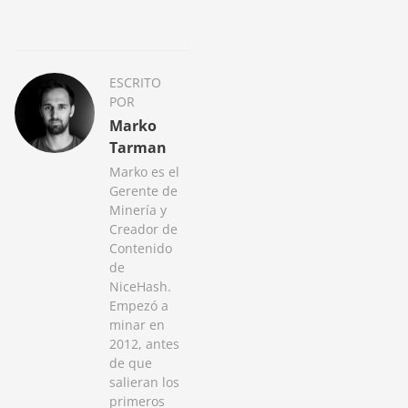
ESCRITO
POR
Marko
Tarman
Marko es el
Gerente de
Minería y
Creador de
Contenido
de
NiceHash.
Empezó a
minar en
2012, antes
de que
salieran los
primeros