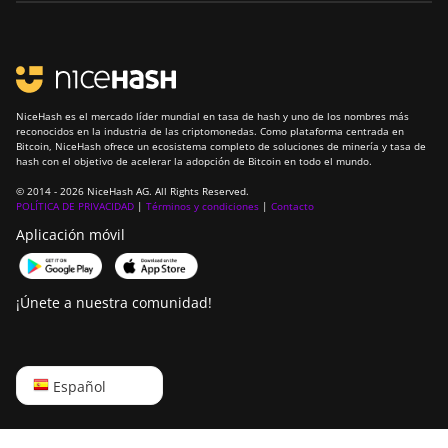
NiceHash es el mercado líder mundial en tasa de hash y uno de los nombres más
reconocidos en la industria de las criptomonedas. Como plataforma centrada en
Bitcoin, NiceHash ofrece un ecosistema completo de soluciones de minería y tasa de
hash con el objetivo de acelerar la adopción de Bitcoin en todo el mundo.
© 2014 - 2026 NiceHash AG. All Rights Reserved.
POLÍTICA DE PRIVACIDAD
|
Términos y condiciones
|
Contacto
Aplicación móvil
¡Únete a nuestra comunidad!
English
Español
Русский