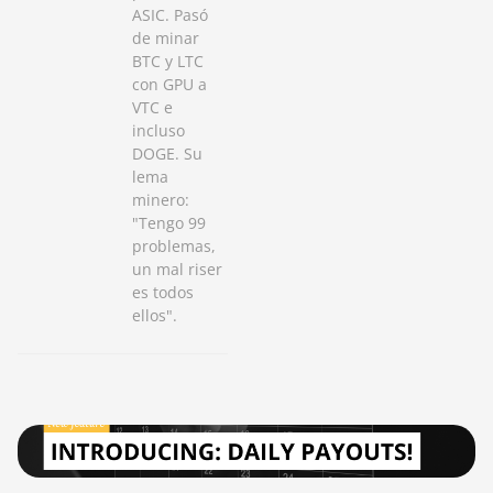
ASIC. Pasó
de minar
BTC y LTC
con GPU a
VTC e
incluso
DOGE. Su
lema
minero:
"Tengo 99
problemas,
un mal riser
es todos
ellos".