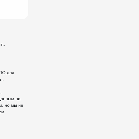
ыть
 ПО для
ы.
.
 данным на
и, но мы не
ем.