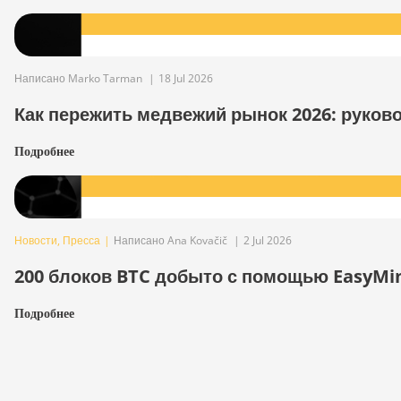
Написано Marko Tarman
|
18 Jul 2026
Как пережить медвежий рынок 2026: руков
Подробнее
Новости
,
Пресса
|
Написано Ana Kovačič
|
2 Jul 2026
200 блоков BTC добыто с помощью EasyMi
Подробнее