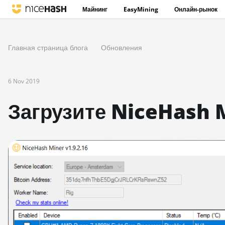
Майнинг
EasyMining
Онлайн-рынок
Главная страница блога
Обновления
6 Nov 2019
Загрузите NiceHash M