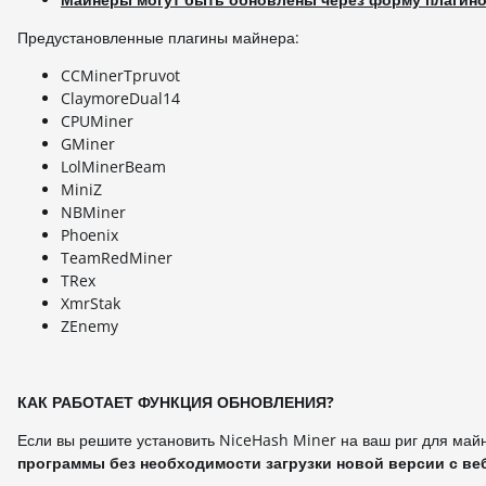
Предустановленные плагины майнера:
CCMinerTpruvot
ClaymoreDual14
CPUMiner
GMiner
LolMinerBeam
MiniZ
NBMiner
Phoenix
TeamRedMiner
TRex
XmrStak
ZEnemy
КАК РАБОТАЕТ ФУНКЦИЯ ОБНОВЛЕНИЯ?
Если вы решите установить NiceHash Miner на ваш риг для майн
программы без необходимости загрузки новой версии с ве