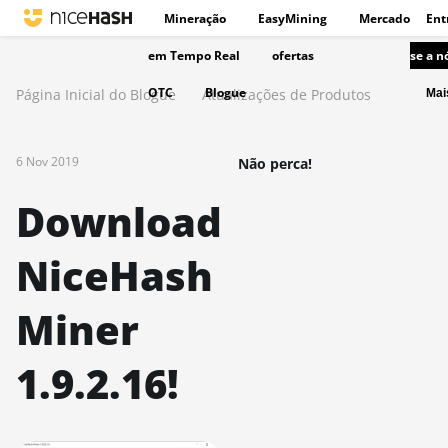
Mineração
EasyMining
Mercado
Ent
em Tempo Real
ofertas
se a n
OTC
Blogue
Página Inicial do Blogue
Atualizações de Produtos
Ma
6 Nov 2019
Não perca!
Download
NiceHash
Miner
1.9.2.16!