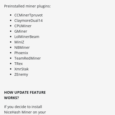
Preinstalled miner plugins:
CCMinerTpruvot
ClaymoreDual14
CPUMiner
GMiner
LolMinerBeam
MiniZ
NBMiner
Phoenix
TeamRedMiner
TRex
XmrStak
ZEnemy
HOW UPDATE FEATURE
WORKS?
If you decide to install
NiceHash Miner on your