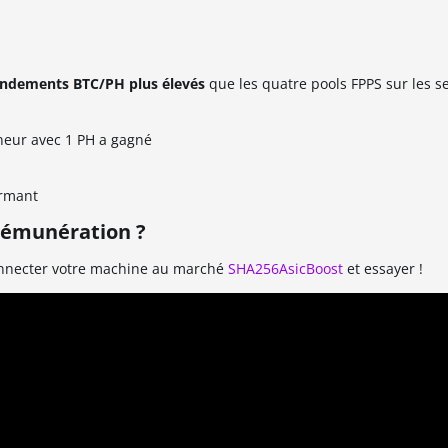
endements BTC/PH plus élevés
que les quatre pools FPPS sur les s
neur avec 1 PH a gagné
ormant
rémunération ?
nnecter votre machine au marché
SHA256AsicBoost
et essayer !