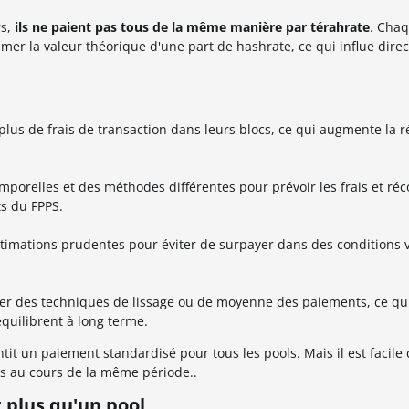
rs,
ils ne paient pas tous de la même manière par térahrate
. Cha
mer la valeur théorique d'une part de hashrate, ce qui influe dire
t plus de frais de transaction dans leurs blocs, ce qui augmente la
emporelles et des méthodes différentes pour prévoir les frais et r
ts du FPPS.
timations prudentes pour éviter de surpayer dans des conditions vo
er des techniques de lissage ou de moyenne des paiements, ce qu
équilibrent à long terme.
t un paiement standardisé pour tous les pools. Mais il est facile d
ls au cours de la même période..
t plus qu'un pool