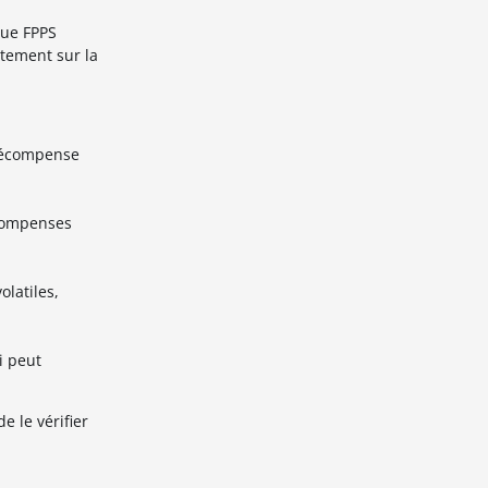
que FPPS
ctement sur la
 récompense
écompenses
latiles,
i peut
e le vérifier