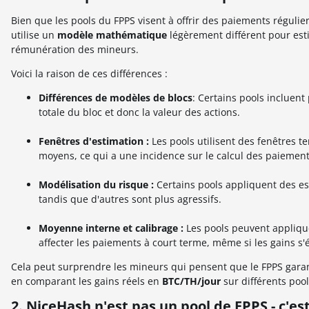
Bien que les pools du FPPS visent à offrir des paiements régulie
utilise un
modèle mathématique
légèrement différent pour esti
rémunération des mineurs.
Voici la raison de ces différences :
Différences de modèles de blocs
: Certains pools incluen
totale du bloc et donc la valeur des actions.
Fenêtres d'estimation :
Les pools utilisent des fenêtres t
moyens, ce qui a une incidence sur le calcul des paiemen
Modélisation du risque :
Certains pools appliquent des es
tandis que d'autres sont plus agressifs.
Moyenne interne et calibrage :
Les pools peuvent appliqu
affecter les paiements à court terme, même si les gains s'
Cela peut surprendre les mineurs qui pensent que le FPPS garanti
en comparant les gains réels en
BTC/TH/jour
sur différents poo
2. NiceHash n'est pas un pool de FPPS - c'es