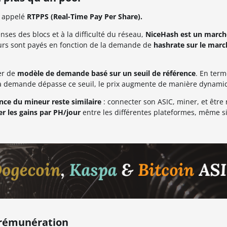
t appelé
RTPPS (Real-Time Pay Per Share).
ses des blocs et à la difficulté du réseau,
NiceHash est un march
urs sont payés en fonction de la demande de
hashrate sur le mar
er de
modèle de demande basé sur un seuil de référence
. En term
e la demande dépasse ce seuil, le prix augmente de manière dynami
ence du mineur reste similaire
: connecter son ASIC, miner, et êtr
r les gains par PH/jour
entre les différentes plateformes, même s
 rémunération