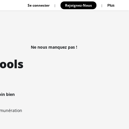
Se connecter
Rejoignez-Nous
|
|
Plus
Ne nous manquez pas !
ools
oin bien
rémunération