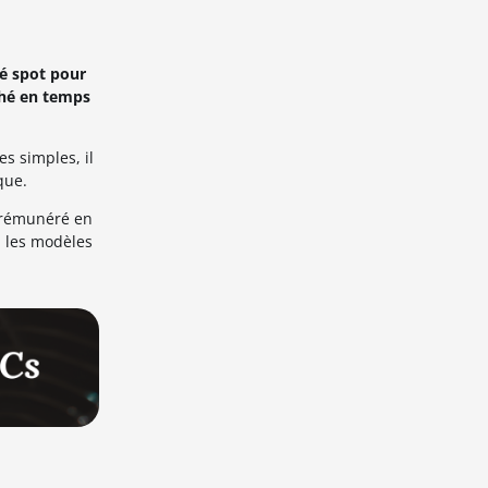
é spot pour
ché en temps
es simples, il
que.
e rémunéré en
i les modèles