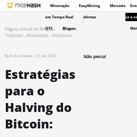
Mineração
EasyMining
Mercado
Ent
em Tempo Real
ofertas
se a n
OTC
Blogue
Página Inicial do Blogue
Guias e
Ma
Tutoriais
,
Mineração
,
Imprensa
By Erika Downie |
31 Jan 2024
Não perca!
Estratégias
para o
Halving do
Bitcoin: