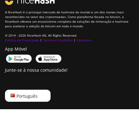
A NiceHash é o principal mercado de hashrate do mundo e um dos nomes mais
reconhecidos no setor das criptomoedas. Como plataforma focada no bitcoin, a
NiceHash oferece um ecossistema completo de soluções de mineração e hashrate
para acelerar a adoção do bitcoin em todo o mundo.
© 2014 - 2026 NiceHash AG. All Rights Reserved.
Política de Privacidade
|
Termos e Condições
|
Contactos
App Móvel
Junte-se à nossa comunidade!
English
Português
Русский
中文
Deutsch