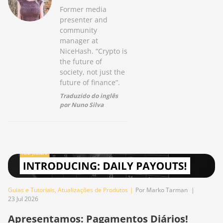
Former media
presenter and
community
manager at
NiceHash. “Crypto is
the future of
society, not just the
future of finance”.
Traduzido do inglês
por Nuno Silva
Guias e Tutoriais
,
Atualizações de Produtos
|
Por Marko Tarman
|
23 Jul 2026
Apresentamos: Pagamentos Diários!