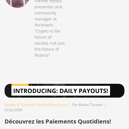
Former media
presenter and
community
manager at
NiceHash.
“Crypto is the
future of
society, not just
the future of
finance”.
Guides & Tutoriels
,
Produit Mises à jour
|
Par Marko Tarman
|
23 Jul 2026
Découvrez les Paiements Quotidiens!