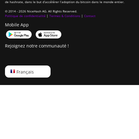
de hashrate, dans le but d’accélérer l’adoption du bitcoin dans le monde entier.
© 2014 - 2026 NiceHash AG. All Rights Reserved.
Politique de confidentialité
|
Termes & Conditions
|
Contact
Mobile App
Rejoignez notre communauté !
English
Français
Русский
中文
Deutsch
Português
Español