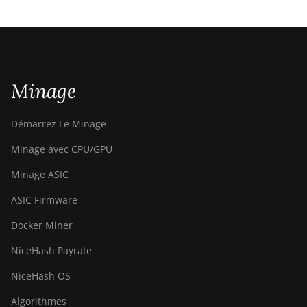
Minage
Démarrez Le Minage
Minage avec CPU/GPU
Minage ASIC
ASIC Firmware
Docker Miner
NiceHash Payrate
NiceHash OS
Algorithmes