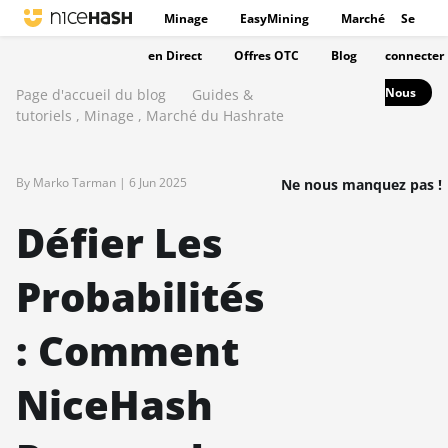
Minage
EasyMining
Marché
Se
en Direct
Offres OTC
Blog
connecter
Nous
Page d'accueil du blog
Guides &
tutoriels
,
Minage
,
Marché du Hashrate
By Marko Tarman |
6 Jun 2025
Ne nous manquez pas !
Défier Les
Probabilités
: Comment
NiceHash