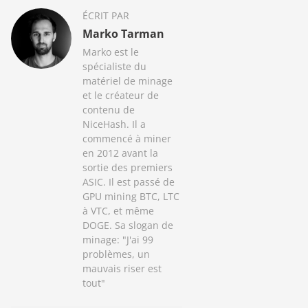
ÉCRIT PAR
Marko Tarman
Marko est le
spécialiste du
matériel de minage
et le créateur de
contenu de
NiceHash. Il a
commencé à miner
en 2012 avant la
sortie des premiers
ASIC. Il est passé de
GPU mining BTC, LTC
à VTC, et même
DOGE. Sa slogan de
minage: "J'ai 99
problèmes, un
mauvais riser est
tout"