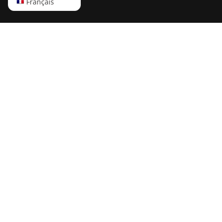
English
Français
Русский
中文
Deutsch
Português
Español
Français
日本語