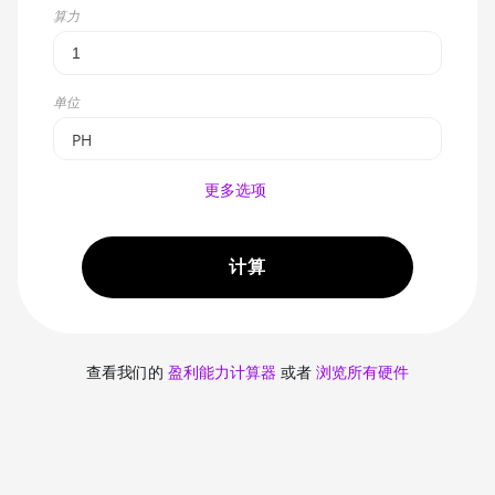
Select...
算力
SCRYPT
SHA256ASICBOOST
单位
SHA256ASICBOOST_USDT
PH
SHA256
EH
更多选项
X11
PH
NEOSCRYPT
TH
计算
DAGGERHASHIMOTO
GH
EQUIHASH
MH
查看我们的
盈利能力计算器
或者
浏览所有硬件
ZHASH
kH
RANDOMXMONERO
EAGLESONG