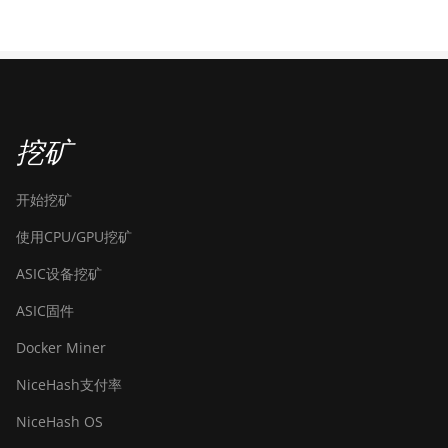
EAGLESONG
KAWPOW
BEAMV3
OCTOPUS
挖矿
AUTOLYKOS
ETCHASH
开始挖矿
VERUSHASH
使用CPU/GPU挖矿
KHEAVYHASH
ASIC设备挖矿
NEXAPOW
ASIC固件
ALEPHIUM
Docker Miner
FISHHASH
NiceHash支付率
NiceHash OS