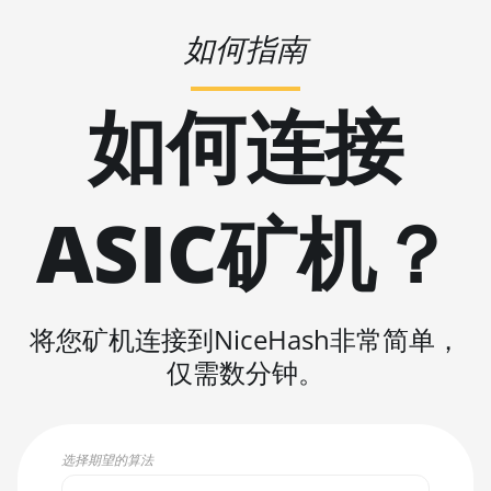
KAWPOW
如何指南
BEAMV3
OCTOPUS
如何连接
AUTOLYKOS
ETCHASH
VERUSHASH
ASIC矿机？
KHEAVYHASH
NEXAPOW
ALEPHIUM
将您矿机连接到NiceHash非常简单，
仅需数分钟。
FISHHASH
选择期望的算法