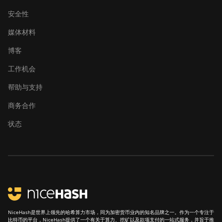
安全性
媒体材料
博客
工作机会
帮助与支持
商务合作
状态
NiceHash是世界上领先的哈希算力市场，同为加密货币业内的知名品牌之一。作为一个专注于
比特币的平台，NiceHash提供了一个有关于算力、挖矿以及款项支付的一站式服务，并旨于推