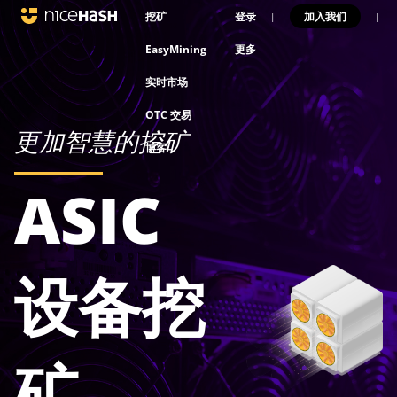
挖矿
登录
加入我们
|
|
EasyMining
更多
实时市场
OTC 交易
更加智慧的挖矿
博客
ASIC
设备挖
矿