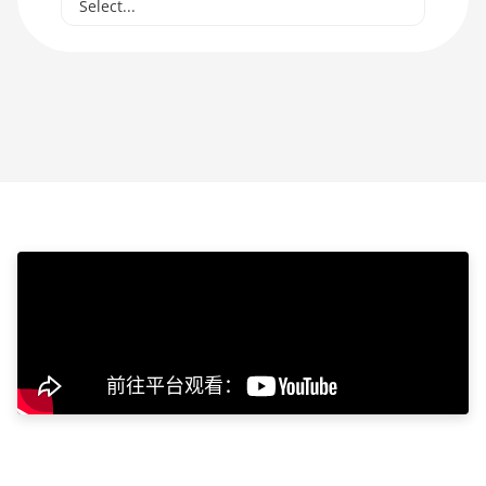
Select...
Select...
SCRYPT
SHA256ASICBOOST
SHA256ASICBOOST_USDT
SHA256
X11
NEOSCRYPT
DAGGERHASHIMOTO
EQUIHASH
ZHASH
RANDOMXMONERO