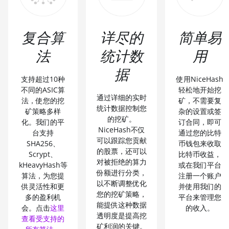
复合算
详尽的
简单易
法
统计数
用
据
支持超过10种
使用NiceHash
不同的ASIC算
轻松地开始挖
通过详细的实时
法，使您的挖
矿，不需要复
统计数据控制您
矿策略多样
杂的设置或签
的挖矿。
化。我们的平
订合同，即可
NiceHash不仅
台支持
通过您的比特
可以跟踪您贡献
SHA256、
币钱包来收取
的股票，还可以
Scrypt、
比特币收益，
对被拒绝的算力
kHeavyHash等
或在我们平台
份额进行分类，
算法，为您提
注册一个账户
以不断调整优化
供灵活性和更
并使用我们的
您的挖矿策略，
多的盈利机
平台来管理您
能提供这种数据
会。点击
这里
的收入。
透明度是提高挖
查看受支持的
矿利润的关键。